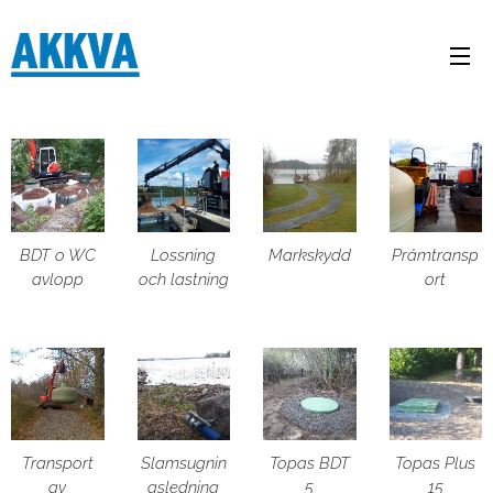
BDT o WC
Lossning
Markskydd
Pråmtransp
avlopp
och lastning
ort
Transport
Slamsugnin
Topas BDT
Topas Plus
av
gsledning
5
15