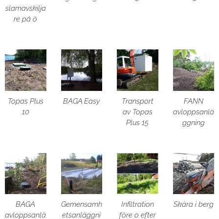
slamavskilja
re på ö
Topas Plus
BAGA Easy
Transport
FANN
10
av Topas
avloppsanlä
Plus 15
ggning
BAGA
Gemensamh
Infiltration
Skära i berg
avloppsanlä
etsanläggni
före o efter